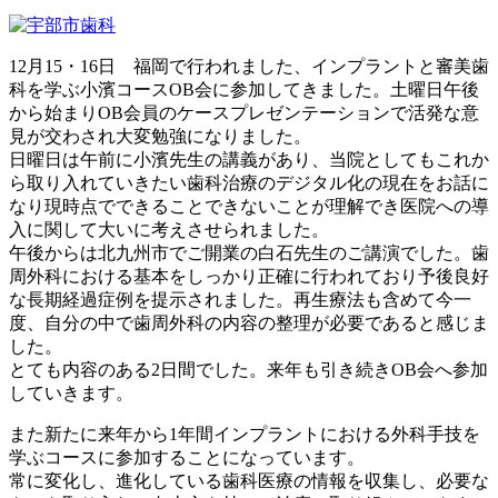
12月15・16日 福岡で行われました、インプラントと審美歯
科を学ぶ小濱コースOB会に参加してきました。土曜日午後
から始まりOB会員のケースプレゼンテーションで活発な意
見が交わされ大変勉強になりました。
日曜日は午前に小濱先生の講義があり、当院としてもこれか
ら取り入れていきたい歯科治療のデジタル化の現在をお話に
なり現時点でできることできないことが理解でき医院への導
入に関して大いに考えさせられました。
午後からは北九州市でご開業の白石先生のご講演でした。歯
周外科における基本をしっかり正確に行われており予後良好
な長期経過症例を提示されました。再生療法も含めて今一
度、自分の中で歯周外科の内容の整理が必要であると感じま
した。
とても内容のある2日間でした。来年も引き続きOB会へ参加
していきます。
また新たに来年から1年間インプラントにおける外科手技を
学ぶコースに参加することになっています。
常に変化し、進化している歯科医療の情報を収集し、必要な